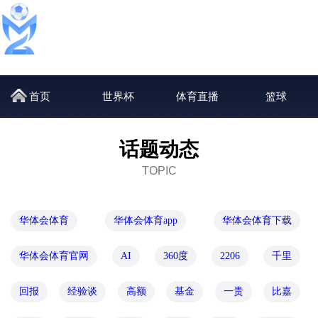
首页
世界杯
体育直播
篮球
话题动态
TOPIC
华体会体育
华体会体育app
华体会体育下载
华体会体育官网
AI
360度
2206
千里
回报
经验谈
高额
基金
一贵
比嘉